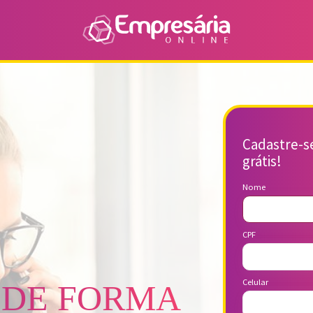
Cadastre-se
grátis!
Nome
CPF
Celular
 DE FORMA