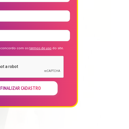
 e concordo com os
termos de uso
do site.
FINALIZAR CADASTRO