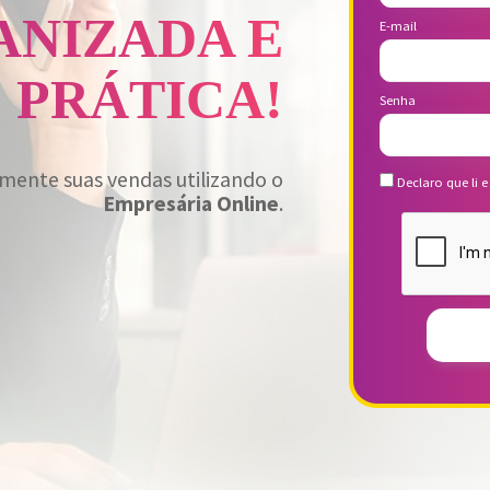
NIZADA E
E-mail
PRÁTICA!
Senha
umente suas vendas utilizando o
Declaro que li
Empresária Online
.